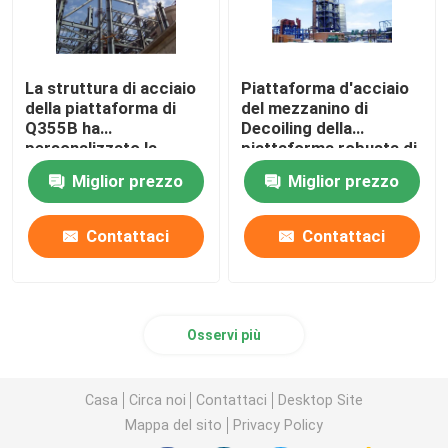
La struttura di acciaio
Piattaforma d'acciaio
della piattaforma di
del mezzanino di
Q355B ha
Decoiling della
personalizzato la
piattaforma robusta di
piattaforma d'acciaio
acciaio per costruzioni
Miglior prezzo
Miglior prezzo
galvanizzata ISO9001
edili
Contattaci
Contattaci
Osservi più
Casa
Circa noi
Contattaci
Desktop Site
Mappa del sito
Privacy Policy