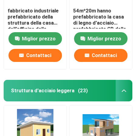
fabbricato industriale
54m*20m hanno
prefabbricato della
prefabbricato la casa
struttura della casa
di legno d'acciaio
dell'officina della
prefabbricata GB della
struttura d'acciaio di
costruzione d'acciaio
Miglior prezzo
Miglior prezzo
100m*40m
dell'officina
Contattaci
Contattaci
Struttura d'acciaio leggera
(23)