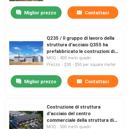
Miglior prezzo
Contattaci
Q235 / Il gruppo di lavoro della
struttura d'acciaio Q355 ha
prefabbricato le costruzioni di
struttura d'acciaio
MOQ：400 metri quadri
Prezzo：$30 - $50 per square meter
Miglior prezzo
Contattaci
Casa
Costruzione di struttura
Prodotti
d'acciaio del centro
commerciale della struttura di
acciaio di Q235B Q355B/due
Video
MOQ：500 metri quadri