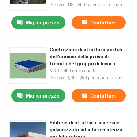
piani
Prezzo：USD 50-65 per square meter
Circa noi
Miglior prezzo
Contattaci
Giro della fabbrica
Costruzioni di struttura portali
Controllo di qualità
dell'acciaio della prova di
tremito del gruppo di lavoro
della struttura d'acciaio Q235
MOQ：400 metri quadri
Richieda una citazione
Prezzo：$30 - $50 per square meter
Magazzino della struttura d'acciaio
Miglior prezzo
Contattaci
Gruppo di lavoro della struttura d'acciaio
Edificio di struttura in acciaio
galvanizzato ad alta resistenza
Struttura d'acciaio leggera
per laboratorio