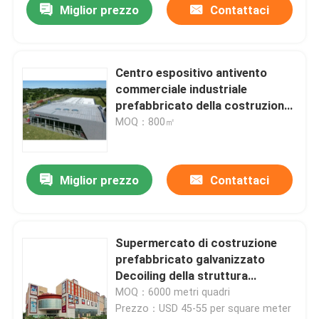
Miglior prezzo
Contattaci
Centro espositivo antivento
commerciale industriale
prefabbricato della costruzione
di struttura d'acciaio
MOQ：800㎡
Miglior prezzo
Contattaci
Supermercato di costruzione
prefabbricato galvanizzato
Decoiling della struttura
d'acciaio
MOQ：6000 metri quadri
Prezzo：USD 45-55 per square meter