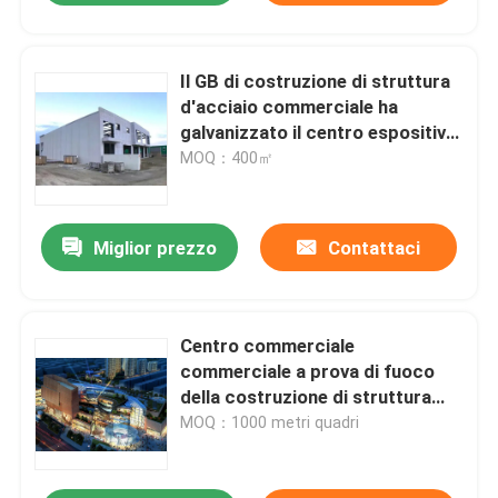
Il GB di costruzione di struttura
d'acciaio commerciale ha
galvanizzato il centro espositivo
della struttura d'acciaio
MOQ：400㎡
Miglior prezzo
Contattaci
Centro commerciale
commerciale a prova di fuoco
della costruzione di struttura
d'acciaio della struttura
MOQ：1000 metri quadri
d'acciaio ISO9001