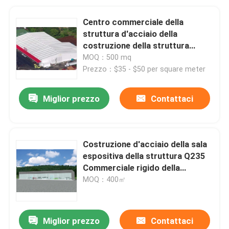
Centro commerciale della
struttura d'acciaio della
costruzione della struttura
d'acciaio commerciale
MOQ：500 mq
dell'ufficio
Prezzo：$35 - $50 per square meter
Miglior prezzo
Contattaci
Costruzione d'acciaio della sala
espositiva della struttura Q235
Commerciale rigido della
struttura del portale
MOQ：400㎡
Miglior prezzo
Contattaci