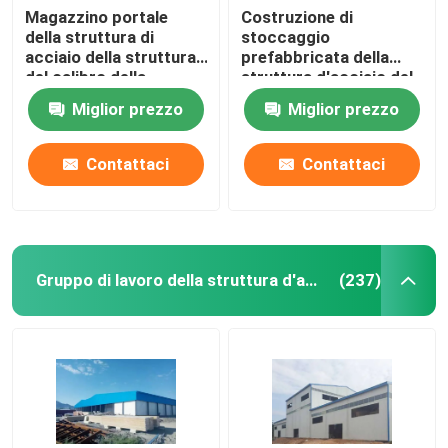
Magazzino portale
Costruzione di
della struttura di
stoccaggio
acciaio della struttura
prefabbricata della
del calibro della
struttura d'acciaio del
costruzione leggera
magazzino Q235B
Miglior prezzo
Miglior prezzo
della struttura
portale
d'acciaio
Contattaci
Contattaci
Gruppo di lavoro della struttura d'acciaio
(237)