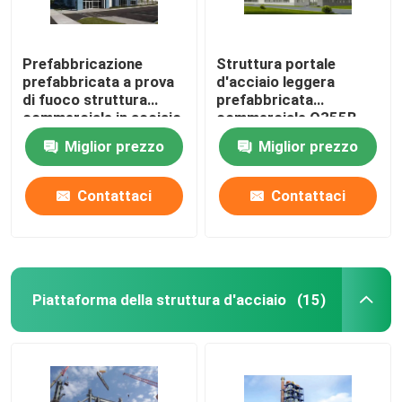
Prefabbricazione
Struttura portale
prefabbricata a prova
d'acciaio leggera
di fuoco struttura
prefabbricata
commerciale in acciaio
commerciale Q355B
Edificio per uffici con
dell'edificio per uffici
Miglior prezzo
Miglior prezzo
sezione H saldata
Contattaci
Contattaci
Piattaforma della struttura d'acciaio
(15)