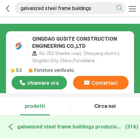
QINGDAO GUSITE CONSTRUCTION
ENGINEERING CO.,LTD
No.702 Shanhe road, Chenyang district,
Qingdao City, China.,Porcellana
5.0
Fornitore verificato
chiamare ora
Contattaci
prodotti
Circa noi
galvanized steel frame buildings produzione online
(316)