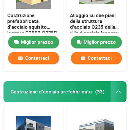
Costruzione
Alloggio su due piani
prefabbricata
della struttura
d'acciaio squisito
d'acciaio Q235 della
leggera Q355B Q235B
villa d'acciaio leggera
della Camera
prefabbricata della
Miglior prezzo
Miglior prezzo
luce
Contattaci
Contattaci
Costruzione d'acciaio prefabbricata
(33)