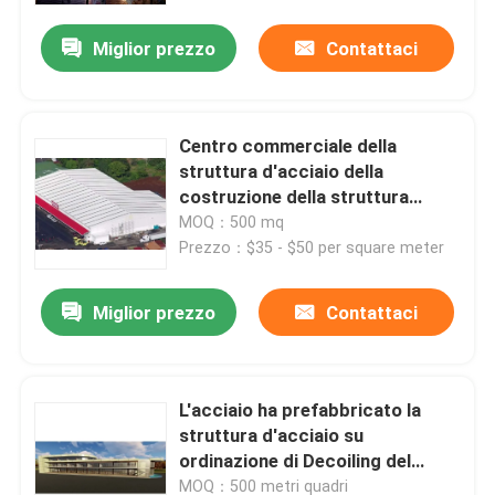
Miglior prezzo
Contattaci
Centro commerciale della
struttura d'acciaio della
costruzione della struttura
d'acciaio commerciale
MOQ：500 mq
dell'ufficio
Prezzo：$35 - $50 per square meter
Miglior prezzo
Contattaci
Casa
L'acciaio ha prefabbricato la
Prodotti
struttura d'acciaio su
ordinazione di Decoiling del
supermercato del centro
Video
MOQ：500 metri quadri