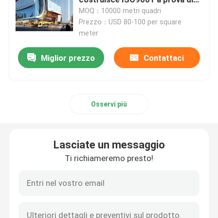
fuoco
MOQ：10000 metri quadri
Prezzo：USD 80-100 per square
Costruzione d'acciaio prefabbricata
meter
Piattaforma della struttura d'acciaio
Miglior prezzo
Contattaci
Centro commerciale della struttura d'acciaio
Osservi più
Azienda agricola della struttura d'acciaio
Lasciate un messaggio
Camera di maiale della struttura d'acciaio
Ti richiameremo presto!
Costruzione di struttura d'acciaio commerciale
Stadio della struttura d'acciaio