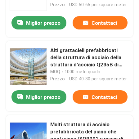
commerciale
Prezzo：USD 50-65 per square meter
Circa noi
Miglior prezzo
Contattaci
Giro della fabbrica
Alti grattacieli prefabbricati
Controllo di qualità
della struttura di acciaio della
struttura d'acciaio Q235B di
aumento
MOQ：1000 metri quadri
Richieda una citazione
Prezzo：USD 40-80 per square meter
Magazzino della struttura d'acciaio
Miglior prezzo
Contattaci
Gruppo di lavoro della struttura d'acciaio
Multi struttura di acciaio
prefabbricata del piano che
Struttura d'acciaio leggera
costruisce ISO9001 a prova di