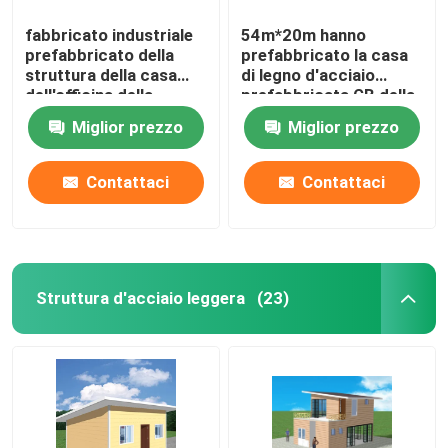
fabbricato industriale
54m*20m hanno
prefabbricato della
prefabbricato la casa
struttura della casa
di legno d'acciaio
dell'officina della
prefabbricata GB della
struttura d'acciaio di
costruzione d'acciaio
Miglior prezzo
Miglior prezzo
100m*40m
dell'officina
Contattaci
Contattaci
Struttura d'acciaio leggera
(23)