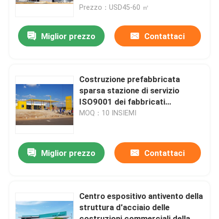
Prezzo：USD45-60 ㎡
Circa noi
Miglior prezzo
Contattaci
Giro della fabbrica
Costruzione prefabbricata
Controllo di qualità
sparsa stazione di servizio
ISO9001 dei fabbricati
industriali della struttura
MOQ：10 INSIEMI
Richieda una citazione
d'acciaio del ODM
Magazzino della struttura d'acciaio
Miglior prezzo
Contattaci
Gruppo di lavoro della struttura d'acciaio
Centro espositivo antivento della
struttura d'acciaio delle
Struttura d'acciaio leggera
costruzioni commerciali della