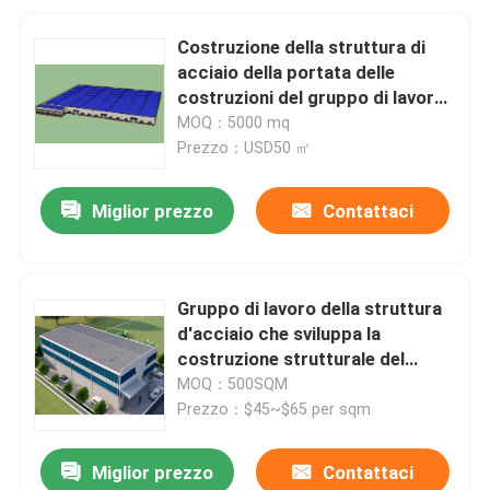
Costruzione della struttura di
acciaio della portata delle
costruzioni del gruppo di lavoro
della struttura d'acciaio multi
MOQ：5000 mq
Prezzo：USD50 ㎡
Miglior prezzo
Contattaci
Gruppo di lavoro della struttura
d'acciaio che sviluppa la
costruzione strutturale del
magazzino
MOQ：500SQM
Prezzo：$45~$65 per sqm
Miglior prezzo
Contattaci