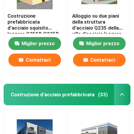
Costruzione
Alloggio su due piani
prefabbricata
della struttura
d'acciaio squisito
d'acciaio Q235 della
leggera Q355B Q235B
villa d'acciaio leggera
della Camera
prefabbricata della
Miglior prezzo
Miglior prezzo
luce
Contattaci
Contattaci
Costruzione d'acciaio prefabbricata
(33)