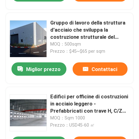
Gruppo di lavoro della struttura
d'acciaio che sviluppa la
costruzione strutturale del
magazzino
MOQ：500sqm
Prezzo：$45~$65 per sqm
Miglior prezzo
Contattaci
Edifici per officine di costruzioni
in acciaio leggero -
Prefabbricati con trave H, C/Z
Purlin
MOQ：Sqm 1000
Prezzo：USD45-60 ㎡