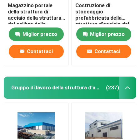
Magazzino portale
Costruzione di
della struttura di
stoccaggio
acciaio della struttura
prefabbricata della
del calibro della
struttura d'acciaio del
costruzione leggera
magazzino Q235B
Miglior prezzo
Miglior prezzo
della struttura
portale
d'acciaio
Contattaci
Contattaci
Gruppo di lavoro della struttura d'acciaio
(237)