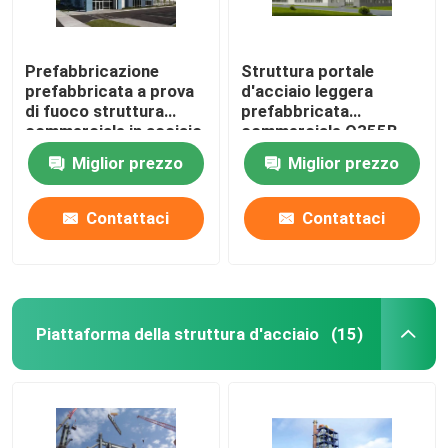
Prefabbricazione
Struttura portale
prefabbricata a prova
d'acciaio leggera
di fuoco struttura
prefabbricata
commerciale in acciaio
commerciale Q355B
Edificio per uffici con
dell'edificio per uffici
Miglior prezzo
Miglior prezzo
sezione H saldata
Contattaci
Contattaci
Piattaforma della struttura d'acciaio
(15)