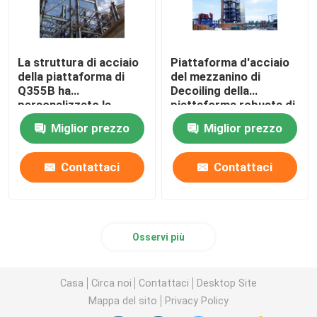
La struttura di acciaio
Piattaforma d'acciaio
della piattaforma di
del mezzanino di
Q355B ha
Decoiling della
personalizzato la
piattaforma robusta di
piattaforma d'acciaio
acciaio per costruzioni
Miglior prezzo
Miglior prezzo
galvanizzata ISO9001
edili
Contattaci
Contattaci
Osservi più
Casa
Circa noi
Contattaci
Desktop Site
Mappa del sito
Privacy Policy