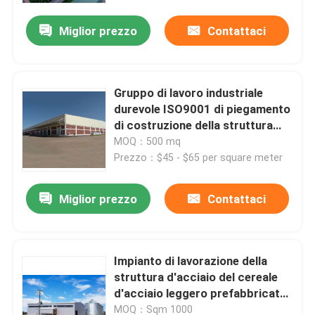
Miglior prezzo
Contattaci
Gruppo di lavoro industriale
durevole ISO9001 di piegamento
di costruzione della struttura
d'acciaio
MOQ：500 mq
Prezzo：$45 - $65 per square meter
Miglior prezzo
Contattaci
Casa
Impianto di lavorazione della
Prodotti
struttura d'acciaio del cereale
d'acciaio leggero prefabbricato
del gruppo di lavoro
Video
MOQ：Sqm 1000