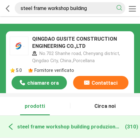
QINGDAO GUSITE CONSTRUCTION
ENGINEERING CO.,LTD
No.702 Shanhe road, Chenyang district,
Qingdao City, China.,Porcellana
5.0
Fornitore verificato
chiamare ora
Contattaci
prodotti
Circa noi
steel frame workshop building produzione online
(310)