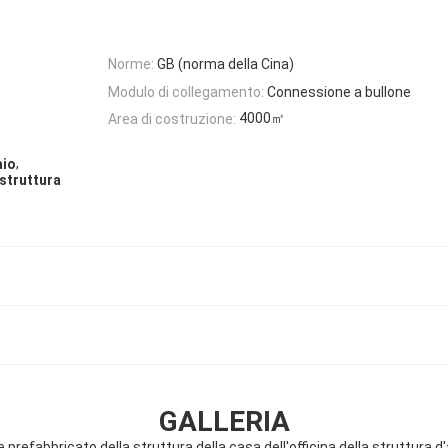
Norme:
GB (norma della Cina)
Modulo di collegamento:
Connessione a bullone
4000㎡
Area di costruzione:
,
aio
 struttura
GALLERIA
e prefabbricato della struttura della casa dell'officina della struttura