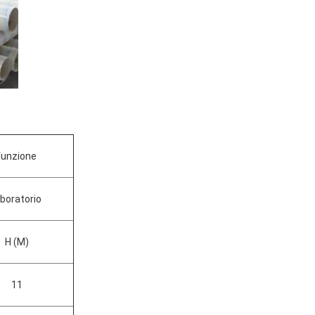
funzione
aboratorio
H (M)
11