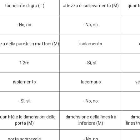
tonnellate di gru (T)
altezza di sollevamento (M)
quanti
- No, no.
- No, no.
za della parete in mattoni (M)
isolamento
1.2m
- Sì, sì.
isolamento
lucernario
ve
- Sì, sì.
- No, no.
quantità e le dimensioni della
dimensione della finestra
dime
porta (M)
inferiore (M)
finestr
porta scorrevole
- No, no.