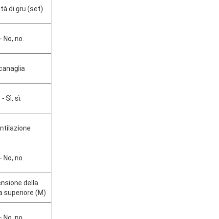
tà di gru (set)
- No, no.
canaglia
- Sì, sì.
ntilazione
- No, no.
nsione della
a superiore (M)
- No, no.