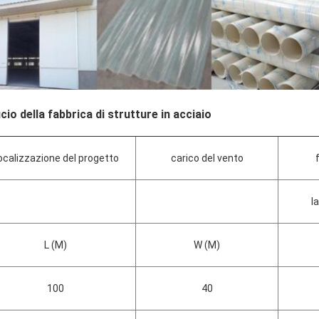
icio della fabbrica di strutture in acciaio
ocalizzazione del progetto
carico del vento
l
L (M)
W (M)
100
40