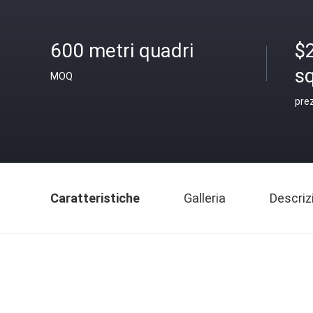
600 metri quadri
$2
s
MOQ
pre
Caratteristiche
Galleria
Descriz