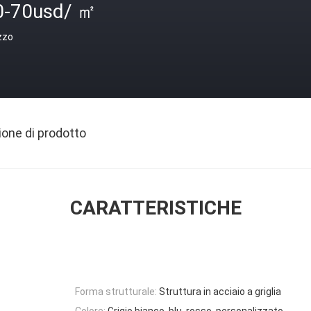
0-70usd/ ㎡
zzo
ione di prodotto
CARATTERISTICHE
Forma strutturale:
Struttura in acciaio a griglia
Colore:
Grigio bianco, blu, rosso, personalizzato