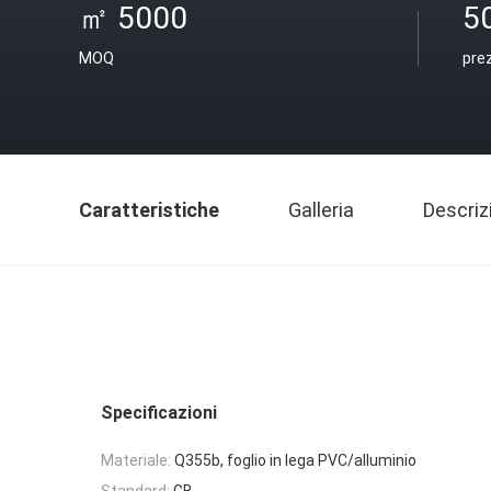
㎡ 5000
5
MOQ
pre
Caratteristiche
Galleria
Descriz
Specificazioni
Materiale:
Q355b, foglio in lega PVC/alluminio
Standard:
GB