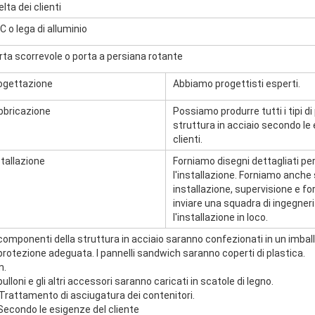
lta dei clienti
C o lega di alluminio
rta scorrevole o porta a persiana rotante
ogettazione
Abbiamo progettisti esperti.
bbricazione
Possiamo produrre tutti i tipi di 
struttura in acciaio secondo le
clienti.
stallazione
Forniamo disegni dettagliati per
l'installazione. Forniamo anche s
installazione, supervisione e f
inviare una squadra di ingegneri
l'installazione in loco.
 componenti della struttura in acciaio saranno confezionati in un imbal
 protezione adeguata. I pannelli sandwich saranno coperti di plastica.
m.
bulloni e gli altri accessori saranno caricati in scatole di legno.
 Trattamento di asciugatura dei contenitori.
 Secondo le esigenze del cliente