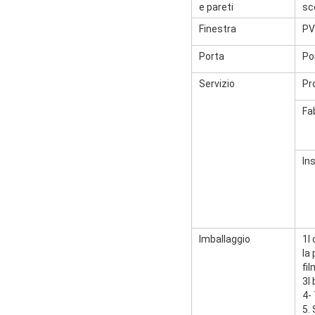
e pareti
sce
Finestra
PV
Porta
Po
Servizio
Pr
Fa
In
Imballaggio
1I
la
fil
3I 
4-
5.