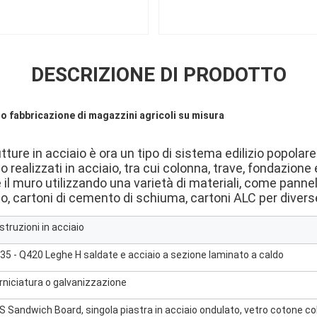
DESCRIZIONE DI PRODOTTO
ro fabbricazione di magazzini agricoli su misura
ture in acciaio è ora un tipo di sistema edilizio popolare e
 realizzati in acciaio, tra cui colonna, trave, fondazione e
e il muro utilizzando una varietà di materiali, come pannel
filo, cartoni di cemento di schiuma, cartoni ALC per diverse
struzioni in acciaio
35 - Q420 Leghe H saldate e acciaio a sezione laminato a caldo
rniciatura o galvanizzazione
S Sandwich Board, singola piastra in acciaio ondulato, vetro cotone col