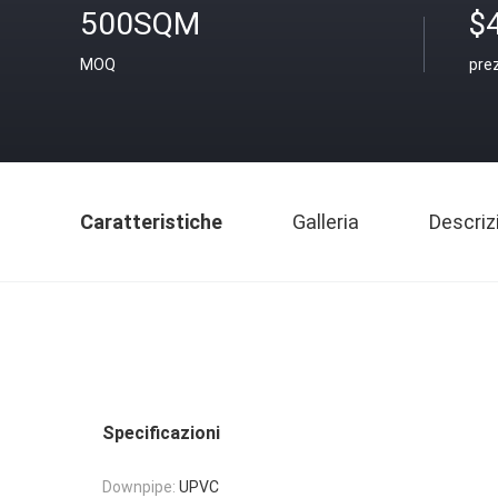
500SQM
$
MOQ
pre
Caratteristiche
Galleria
Descriz
Specificazioni
Downpipe:
UPVC