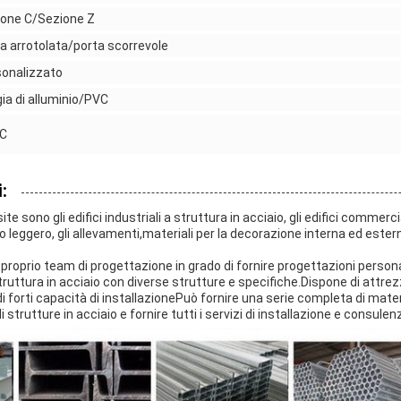
ione C/Sezione Z
a arrotolata/porta scorrevole
onalizzato
ia di alluminio/PVC
C
:
site sono gli edifici industriali a struttura in acciaio, gli edifici commercial
aio leggero, gli allevamenti,materiali per la decorazione interna ed estern
 proprio team di progettazione in grado di fornire progettazioni persona
struttura in acciaio con diverse strutture e specifiche.Dispone di attre
 forti capacità di installazionePuò fornire una serie completa di materi
 strutture in acciaio e fornire tutti i servizi di installazione e consule