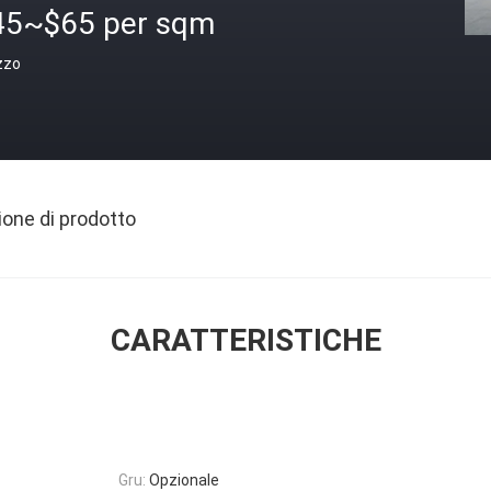
45~$65 per sqm
zzo
ione di prodotto
CARATTERISTICHE
Gru:
Opzionale