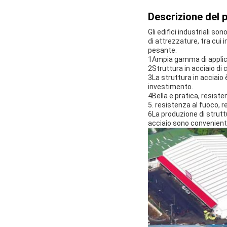
Descrizione del 
Gli edifici industriali s
di attrezzature, tra cui i
pesante.
1Ampia gamma di applicazi
2Struttura in acciaio di 
3La struttura in acciaio è
investimento.
4Bella e pratica, resiste
5. resistenza al fuoco, r
6La produzione di struttur
acciaio sono convenienti