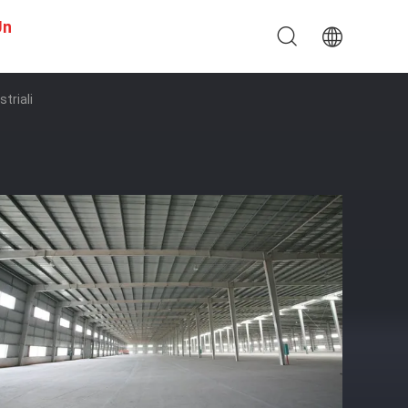
Un
triali