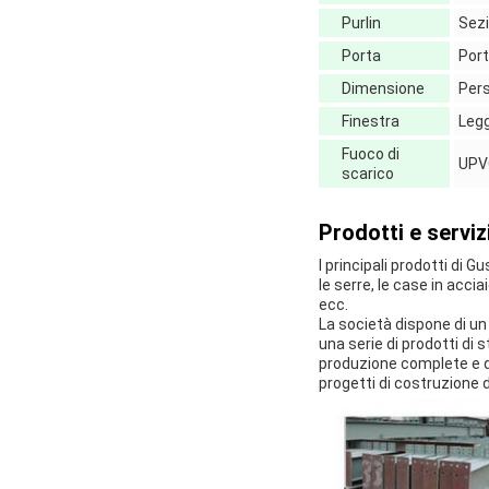
Purlin
Sez
Porta
Port
Dimensione
Pers
Finestra
Legg
Fuoco di
UPV
scarico
Prodotti e servizi
I principali prodotti di Gu
le serre, le case in acci
ecc.
La società dispone di un
una serie di prodotti di 
produzione complete e di
progetti di costruzione di