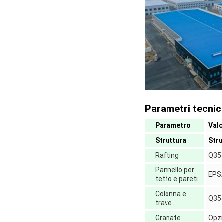
Parametri tecnici
Parametro
Val
Struttura
Stru
Rafting
Q355
Pannello per
EPS/
tetto e pareti
Colonna e
Q355
trave
Granate
Opz